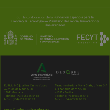
Con la colaboración de la
Fundación Española para la
Ciencia y la Tecnología — Ministerio de Ciencia, Innovación y
Universidades
Edificio I+D Josefina Castro Vizoso
Tecnoincubadora Marie Curie, oficina 3-A
Avenida de Madrid, 28
C. Leonardo da Vinci, 18
18071 Granada
41092 - Sevilla
Teléfono:
(+34) 955 35 64 81
Teléfono:
(+34) 955 35 64 81
Móvil:
(+34) 663 92 00 93
Móvil:
(+34) 663 92 00 93
www.fundaciondescubre.es