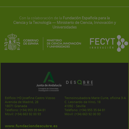
Con la colaboración de la
Fundación Española para la
Ciencia y la Tecnología — Ministerio de Ciencia, Innovación y
Universidades
Edificio I+D Josefina Castro Vizoso
Tecnoincubadora Marie Curie, oficina 3-A
Avenida de Madrid, 28
C. Leonardo da Vinci, 18
18071 Granada
41092 - Sevilla
Teléfono:
(+34) 955 35 64 81
Teléfono:
(+34) 955 35 64 81
Móvil:
(+34) 663 92 00 93
Móvil:
(+34) 663 92 00 93
www.fundaciondescubre.es