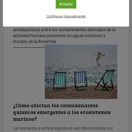
Hallan nicotina y antidepresivos entre
Aceptar
los contaminantes presentes en aguas de
la Antártida
Configurar manualmente
Un equipo de científicos españoles ha hallado nicotina y
antidepresivos entre los contaminantes derivados de la
actividad humana presentes en aguas interiores y
litorales de la Antártida.
¿Cómo afectan los contaminantes
químicos emergentes a los ecosistemas
marinos?
La respuesta a esta pregunta es aun desconocida, por