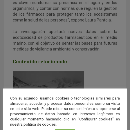
es clave monitorear su presencia en el agua y en los
organismos, y contar con normas que regulen la gestión
de los fármacos para proteger tanto los ecosistemas
como la salud de las personas”, expone Laura Pantoja.
La investigación aportará nuevos datos sobre la
ecotoxicidad de productos farmacéuticos en el medio
marino, con el objetivo de sentar las bases para futuras
medidas de vigilancia ambiental y conservación.
Contenido relacionado
Con su acuerdo, usamos cookies o tecnologías similares para
almacenar, acceder y procesar datos personales como su visita
en este sitio web. Puede retirar su consentimiento u oponerse al
procesamiento de datos basado en intereses legítimos en
cualquier momento haciendo clic en "Configurar cookies" en
nuestra política de cookies.