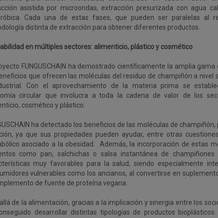
acción asistida por microondas, extracción presurizada con agua cal
róbica. Cada una de estas fases, que pueden ser paralelas al re
dología distinta de extracción para obtener diferentes productos.
abilidad en múltiples sectores: alimenticio, plástico y cosmético
royecto FUNGUSCHAIN ha demostrado científicamente la amplia gama d
beneficios que ofrecen las moléculas del residuo de champiñón a nivel
dustrial. Con el aprovechamiento de la materia prima se establ
omía circular que involucra a toda la cadena de valor de los sect
nticio, cosmético y plástico.
USCHAIN ha detectado los beneficios de las moléculas de champiñón, p
ición, ya que sus propiedades pueden ayudar, entre otras cuestione
bólico asociado a la obesidad. Además, la incorporación de estas mo
entos como pan, salchichas o salsa instantánea de champiñones
cterísticas muy favorables para la salud, siendo especialmente int
umidores vulnerables como los ancianos, al convertirse en suplement
mplemento de fuente de proteína vegana.
llá de la alimentación, gracias a la implicación y sinergia entre los s
onseguido desarrollar distintas tipologías de productos bioplásticos.