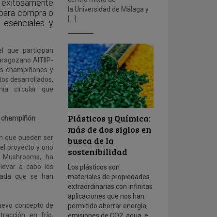
 exitosamente
la Universidad de Málaga y
 para compra o
[…]
s esenciales y
l que participan
zaragozano AITIIP-
os champiñones y
tos desarrollados,
ía circular que
Plásticos y Química:
de champiñón
más de dos siglos en
ón que pueden ser
busca de la
del proyecto y uno
sostenibilidad
n Mushrooms, ha
levar a cabo los
Los plásticos son
scada que se han
materiales de propiedades
extraordinarias con infinitas
aplicaciones que nos han
uevo concepto de
permitido ahorrar energía,
tracción en frío,
emisiones de CO2, agua, e