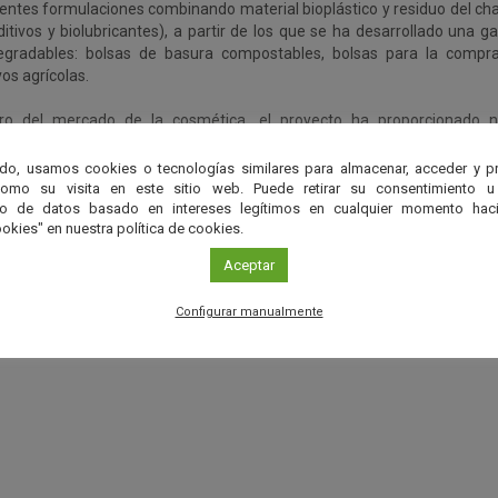
rentes formulaciones combinando material bioplástico y residuo del 
ditivos y biolubricantes), a partir de los que se ha desarrollado una
egradables: bolsas de basura compostables, bolsas para la compr
vos agrícolas.
ro del mercado de la cosmética, el proyecto ha proporcionado 
enibles, gracias a la incorporación de quitosano en las formulacio
rrollaron tres tipos de producto de origen 100% natural como
do, usamos cookies o tecnologías similares para almacenar, acceder y p
xidantes químicos: emulsiones, aceites esenciales o pastillas de jabón.
como su visita en este sitio web. Puede retirar su consentimiento u
to de datos basado en intereses legítimos en cualquier momento haci
okies" en nuestra política de cookies.
USCHAIN es un claro ejemplo de cómo la bioeconomía circular se 
idad. La valorización de los residuos representa un paso adelante hacia
Aceptar
acción de materiales valiosos que se utilizarán en sectores clav
pea.
Configurar manualmente