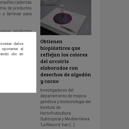
champiñón (además
 gama de productos
a o láminas para
nuevos productos
nes. Con ello, se
Obtienen
 sustitución de
rocesar datos
bioplásticos que
 oponerse al
reflejan los colores
endo clic en
convierte en una
del arcoiris
 la recuperación y
elaborados con
e de la economía
desechos de algodón
y cacao
Investigadores del
departamento de mejora
genética y biotecnología del
Instituto de
Hortofruticultura
Subtropical y Mediterránea
‘La Mayora’ han […]