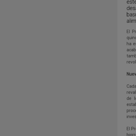
est
des
bas
ali
El P
quin
ha e
acab
tamb
revol
Nueva
Cada
reva
de l
esta
proc
inve
El P
bior