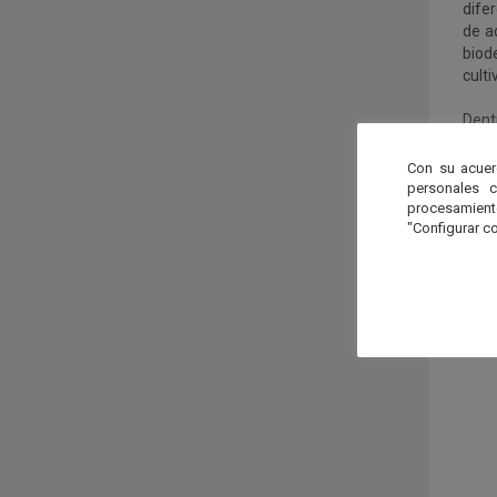
dife
de a
biod
culti
Dent
sost
desa
Con su acuer
antio
personales 
procesamien
"Configurar co
FUNG
real
extr
euro