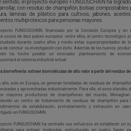
e sentido, el proyecto europeo FUNGUSCHAIN ha logrado
arrollar, con residuo de champiñón, bolsas compostables
ura, láminas de plástico para cultivos, jabones, aceite
mentos multiproteicos para personas mayores.
royecto FUNGUSCHAIN, financiado por la Comisión Europea y en e
ce socios de diez países europeos -entre ellos, el centro tecnológico 
studiado durante cuatro años y medio estas superpropiedades de l
a de concluir su investigación con éxito. Además de los nuevos produc
ién ha hecho posible un innovador planteamiento de econom
ucionará el sistema industrial actual.
 biorrefinería: extraer biomoléculas de alto valor a partir del residuo 
 año, solo en Europa, se generan toneladas de residuos de champiñ
lorizadas y aprovechadas industrialmente. Para ello, el socio irlandés 
os mayores productores de champiñones del mundo, Monagha
blecido un centro de tratamiento de residuos de champiñón para l
edimientos de estabilización, pretratamiento y extracción en ca
stigado en FUNGUSCHAIN.
royecto FUNGUSCHAIN ha centrado sus esfuerzos en establecer un n
refinería para extraer moléculas, estructurado en cuatro fases: ex