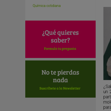
Química cotidiana
¿Sa
un 
par
mol
par