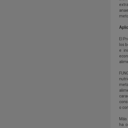
extr
anae
meto
Aplic
El P
los 
e in
econ
alime
FUNG
nutr
meta
alim
cara
cons
o co
Más a
ha c