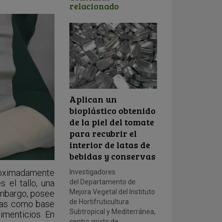
relacionado
Aplican un
bioplástico obtenido
de la piel del tomate
para recubrir el
interior de latas de
bebidas y conservas
proximadamente
Investigadores
del Departamento de
el tallo, una
Mejora Vegetal del Instituto
embargo, posee
de Hortifruticultura
adas como base
Subtropical y Mediterránea,
imenticios. En
centro mixto de