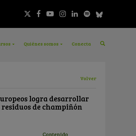
rsos
Quiénes somos
Conecta
Volver
europeos logra desarrollar
on residuos de champiñón
Contenido