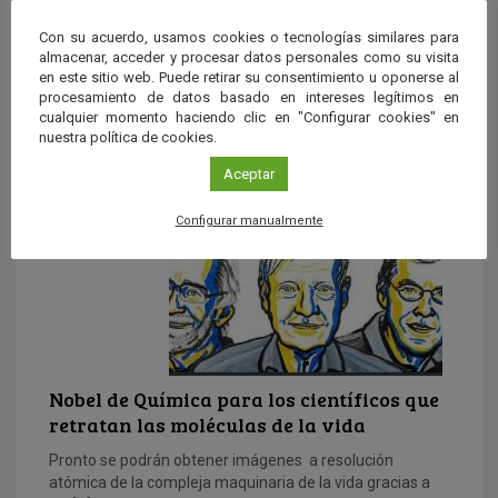
Con su acuerdo, usamos cookies o tecnologías similares para
almacenar, acceder y procesar datos personales como su visita
Alfred Nobel
en este sitio web. Puede retirar su consentimiento u oponerse al
procesamiento de datos basado en intereses legítimos en
Alfred Nobel (Estocolmo, 1833-San Remo, 1896) fue un
cualquier momento haciendo clic en "Configurar cookies" en
químico, ingeniero, inventor y fabricante de armas sueco,
nuestra política de cookies.
famoso por […]
Aceptar
Configurar manualmente
Nobel de Química para los científicos que
retratan las moléculas de la vida
Pronto se podrán obtener imágenes a resolución
atómica de la compleja maquinaria de la vida gracias a