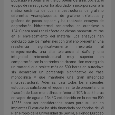
publicado en Journal of the European Ceramic Society, el
equipo de investigación ha abordado la incorporación a la
matriz cerámica de dos nanoestructuras de grafeno
diferentes –nanoplaquetas de grafeno exfoliadas y
grafeno de pocas capas– y ha realizado ensayos de
degradación hidrotermal acelerados en autoclave a
134ºC para analizar el efecto de dichas nanoestructuras
en el envejecimiento del material. Los ensayos han
concluido que los materiales con grafeno presentan una
resistencia significativamente mejorada al
envejecimiento, una alta tolerancia al daño y una
integridad microestructural muy superior en
comparación con la cerámica de circona. Han conseguido
un material que resiste más de 500 horas en autoclave
sin desarrollar un porcentaje significativo de fase
monoclínica y que mantiene una gran integridad
microestructural. Además, casi todos los materiales
estudiados satisfacen el requerimiento de presentar una
fracción de fase monoclínica inferior al 10% tras 5 horas
en vapor de agua a 134 ºC establecido en la norma ISO
13356 para ser considerados aptos para su uso en
implantes.El estudio ha sido financiado por fondos del VI
Plan Propio de la Universidad de Sevilla, el Fondo Europeo