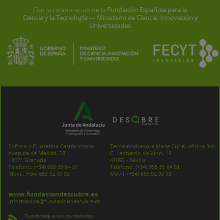
Con la colaboración de la
Fundación Española para la
Ciencia y la Tecnología — Ministerio de Ciencia, Innovación y
Universidades
Edificio I+D Josefina Castro Vizoso
Tecnoincubadora Marie Curie, oficina 3-A
Avenida de Madrid, 28
C. Leonardo da Vinci, 18
18071 Granada
41092 - Sevilla
Teléfono:
(+34) 955 35 64 81
Teléfono:
(+34) 955 35 64 81
Móvil:
(+34) 663 92 00 93
Móvil:
(+34) 663 92 00 93
www.fundaciondescubre.es
informacion@fundaciondescubre.es
Suscríbete a los contenidos