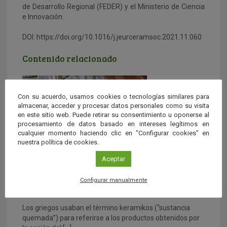
de Desarrollo Regional (FEDER) y el Ministerio de Ciencia
e Innovación.
DOI: https://doi.org/10.1016/j.jeurceramsoc.2021.11.060
Contenido relacionado
Con su acuerdo, usamos cookies o tecnologías similares para
almacenar, acceder y procesar datos personales como su visita
en este sitio web. Puede retirar su consentimiento u oponerse al
procesamiento de datos basado en intereses legítimos en
cualquier momento haciendo clic en "Configurar cookies" en
nuestra política de cookies.
Aceptar
¿De qué están hechos los materiales
Configurar manualmente
cerámicos?
Los griegos usaban el término keramikos (“sustancia
quemada”) para referirse a los productos obtenidos por