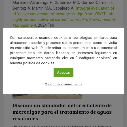
Martínez-Alvarenga H, Gutiérrez MC, Gómez-Cámer JL,
Benítez A, Martín MA, Caballero A.
‘Integral evaluation of
effective conversion of sewage sludge from WWTP into
highly porous activated carbon’
.
Journal of Environmental
Management
. 2024 Feb
Contenido relacionado
Con su acuerdo, usamos cookies o tecnologías similares para
almacenar, acceder y procesar datos personales como su visita
en este sitio web. Puede retirar su consentimiento u oponerse al
procesamiento de datos basado en intereses legítimos en
cualquier momento haciendo clic en "Configurar cookies" en
nuestra política de cookies.
Aceptar
Configurar manualmente
Diseñan un simulador del crecimiento de
microalgas para el tratamiento de aguas
residuales