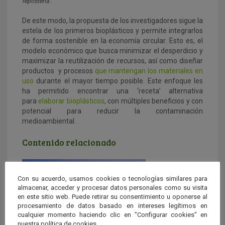
repostería.
De este modo, la propuesta de los investigadores sigue la
estela de los primeros bioplásticos y permite integrarlos
de forma sostenible en la economía circular. Esto es, el
modelo económico que busca minimizar el desperdicio y
maximizar la reutilización de recursos, así como diseñar
productos y procesos
que mantengan los materiales en
uso
durante el mayor tiempo posible. Este enfoque les
ha permitido encontrar una ‘receta’ alternativa
para
elaborar bioplásticos
, con múltiples beneficios y con
potencial para reducir la contaminación
medioambiental.
Contenido relacionado
Con su acuerdo, usamos cookies o tecnologías similares para
almacenar, acceder y procesar datos personales como su visita
en este sitio web. Puede retirar su consentimiento u oponerse al
procesamiento de datos basado en intereses legítimos en
cualquier momento haciendo clic en "Configurar cookies" en
nuestra política de cookies.