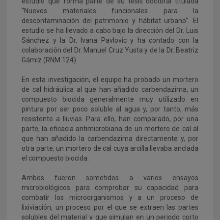
estudio que forma parte de su tesis doctoral titulada
“Nuevos materiales funcionales para la
descontaminación del patrimonio y hábitat urbano”. El
estudio se ha llevado a cabo bajo la dirección del Dr. Luis
Sánchez y la Dr. Ivana Pavlovic y ha contado con la
colaboración del Dr. Manuel Cruz Yusta y de la Dr. Beatriz
Gámiz (RNM 124).
En esta investigación, el equipo ha probado un mortero
de cal hidráulica al que han añadido carbendazima, un
compuesto biocida generalmente muy utilizado en
pintura por ser poco soluble al agua y, por tanto, más
resistente a lluvias. Para ello, han comparado, por una
parte, la eficacia antimicrobiana de un mortero de cal al
que han añadido la carbendazima directamente y, por
otra parte, un mortero de cal cuya arcilla llevaba anclada
el compuesto biocida.
Ambos fueron sometidos a varios ensayos
microbiológicos para comprobar su capacidad para
combatir los microorganismos y a un proceso de
lixiviación, un proceso por el que se extraen las partes
solubles del material y que simulan en un periodo corto