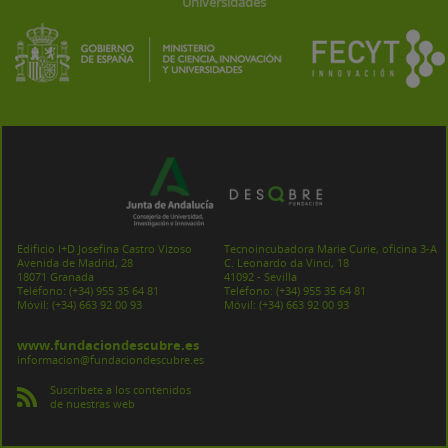
Universidades
Edificio I+D Josefina Castro Vizoso
Tecnoincubadora Marie Curie, oficina 3-A
Avenida de Madrid, 28
C. Leonardo da Vinci, 18
18071 Granada
41092 - Sevilla
Teléfono:
(+34) 955 35 64 81
Teléfono:
(+34) 955 35 64 81
Móvil:
(+34) 663 92 00 93
Móvil:
(+34) 663 92 00 93
www.fundaciondescubre.es
informacion@fundaciondescubre.es
Suscríbete a los contenidos
de nuestras web