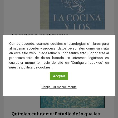
La cocina y los alimentos
La cocina y los alimentos muestra lo que la cocina
Con su acuerdo, usamos cookies o tecnologías similares para
almacenar, acceder y procesar datos personales como su visita
esconde. Una auténtica biblia para los amantes y
en este sitio web. Puede retirar su consentimiento u oponerse al
profesionales […]
procesamiento de datos basado en intereses legítimos en
cualquier momento haciendo clic en "Configurar cookies" en
nuestra política de cookies.
Aceptar
Configurar manualmente
Química culinaria: Estudio de lo que les