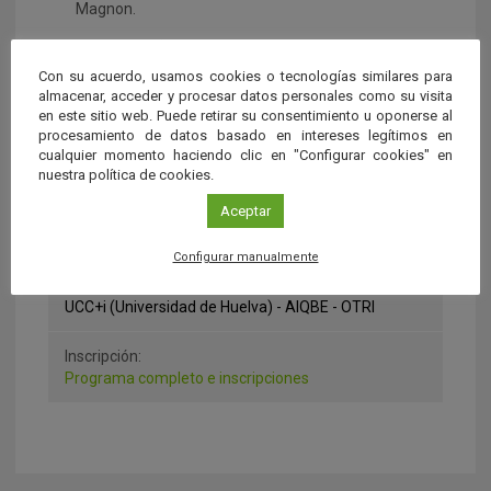
Magnon.
1 de abril: ‘Los productos naturales: vaya timo’ –
Federación Onubense de Empresarios de Huelva
Con su acuerdo, usamos cookies o tecnologías similares para
(FOE).
José Miguel Mulet, divulgador científico.
almacenar, acceder y procesar datos personales como su visita
en este sitio web. Puede retirar su consentimiento u oponerse al
procesamiento de datos basado en intereses legítimos en
Lugar:
cualquier momento haciendo clic en "Configurar cookies" en
Huelva
nuestra política de cookies.
Aceptar
Fecha:
del 05 de Noviembre 2024 al 01 de Abril 2025
Configurar manualmente
Organiza:
UCC+i (Universidad de Huelva) - AIQBE - OTRI
Inscripción:
Programa completo e inscripciones