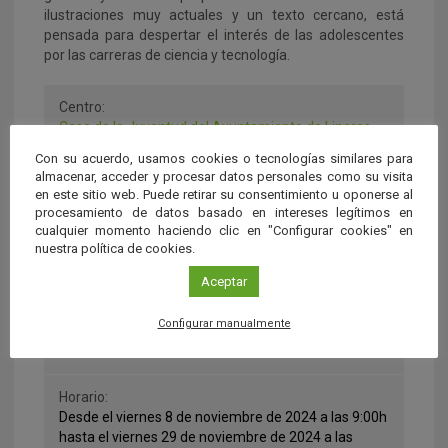
ilustraciones muy actuales y un texto cercano, está
pensada para despertar el interés de las adolescentes
por las carreras de ciencia y tecnología.
Centro:
Casa de la Juventud del Ayuntamiento de Linares
Con su acuerdo, usamos cookies o tecnologías similares para
Dirección:
almacenar, acceder y procesar datos personales como su visita
C/ Federico Ramírez, 6,
en este sitio web. Puede retirar su consentimiento u oponerse al
procesamiento de datos basado en intereses legítimos en
23700 Linares (Jaén)
cualquier momento haciendo clic en "Configurar cookies" en
nuestra política de cookies.
Lugar:
Aceptar
Jaén
Configurar manualmente
Fecha:
del 08 al 29 de Noviembre 2024
Horario:
Desde el viernes 8 de noviembre de 2024 a las 9:00h
hasta el viernes 29 de noviembre de 2024 a las