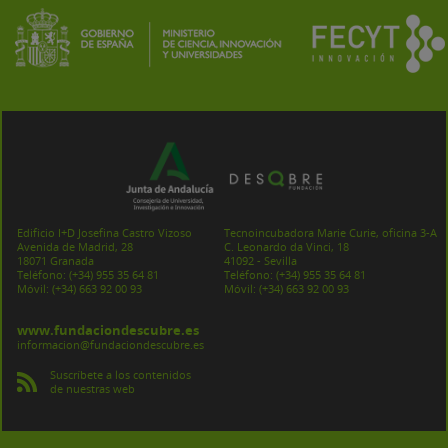
Edificio I+D Josefina Castro Vizoso
Tecnoincubadora Marie Curie, oficina 3-A
Avenida de Madrid, 28
C. Leonardo da Vinci, 18
18071 Granada
41092 - Sevilla
Teléfono:
(+34) 955 35 64 81
Teléfono:
(+34) 955 35 64 81
Móvil:
(+34) 663 92 00 93
Móvil:
(+34) 663 92 00 93
www.fundaciondescubre.es
informacion@fundaciondescubre.es
Suscríbete a los contenidos
de nuestras web