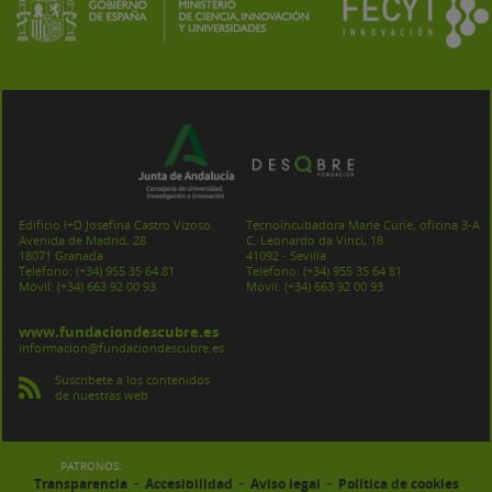
Edificio I+D Josefina Castro Vizoso
Tecnoincubadora Marie Curie, oficina 3-A
Avenida de Madrid, 28
C. Leonardo da Vinci, 18
18071 Granada
41092 - Sevilla
Teléfono:
(+34) 955 35 64 81
Teléfono:
(+34) 955 35 64 81
Móvil:
(+34) 663 92 00 93
Móvil:
(+34) 663 92 00 93
www.fundaciondescubre.es
informacion@fundaciondescubre.es
Suscríbete a los contenidos
de nuestras web
PATRONOS:
-
-
-
Transparencia
Accesibilidad
Aviso legal
Política de cookies