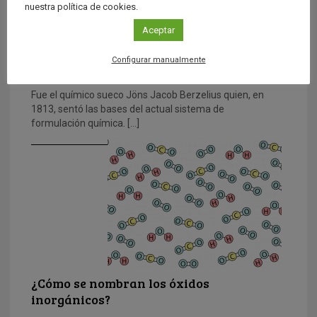
nuestra política de cookies.
Aceptar
Configurar manualmente
La formulación química
Fue el químico sueco Jöns Jacob Berzelius quien, en
1813, sentó las bases del actual sistema de
formulación química. […]
¿Cómo se nombran los óxidos
inorgánicos?