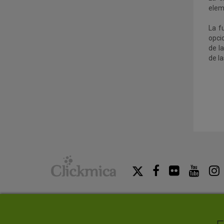
elem
La f
opci
de l
de l