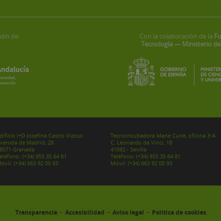
ión de:
Con la colaboración de la
Fu
Tecnología — Ministerio de
dificio I+D Josefina Castro Vizoso
Tecnoincubadora Marie Curie, oficina 3-A
venida de Madrid, 28
C. Leonardo da Vinci, 18
8071 Granada
41092 - Sevilla
eléfono:
(+34) 955 35 64 81
Teléfono:
(+34) 955 35 64 81
óvil:
(+34) 663 92 00 93
Móvil:
(+34) 663 92 00 93
-
-
-
Transparencia
Accesibilidad
Aviso legal
Política de cookies