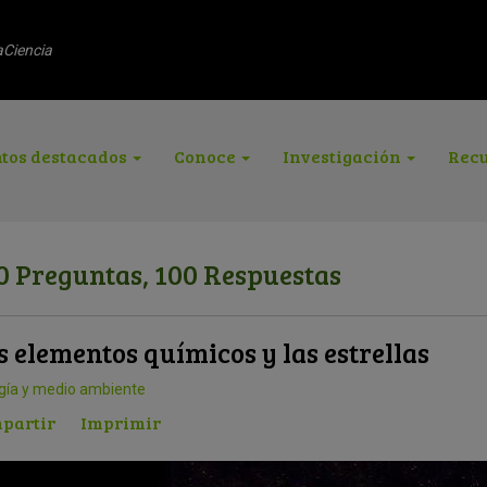
aCiencia
tos destacados
Conoce
Investigación
Recu
0 Preguntas, 100 Respuestas
s elementos químicos y las estrellas
gía y medio ambiente
partir
Imprimir