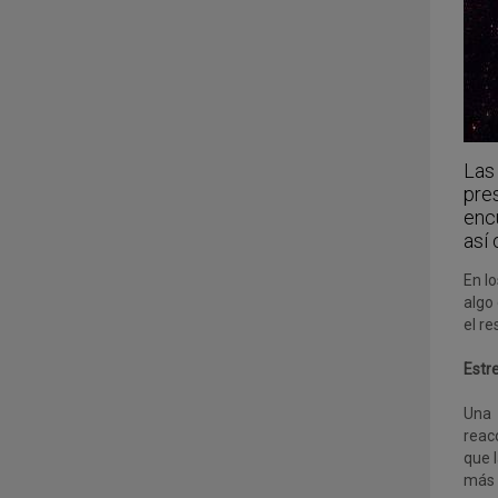
Las
pre
encu
así
En l
algo
el r
Estr
Una 
reac
que l
más 