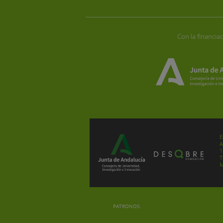
Con la financiac
E
A
1
T
M
PATRONOS: