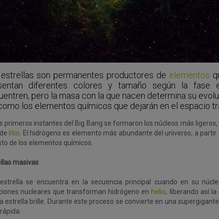
 estrellas son permanentes productores de
elementos
qu
sentan diferentes colores y tamaño según la fase 
entren, pero la masa con la que nacen determina su evolu
 como los elementos químicos que dejarán en el espacio tr
os primeros instantes del Big Bang se formaron los núcleos más ligeros,
 de
litio
. El hidrógeno es elemento más abundante del universo, a partir
esto de los elementos químicos.
ellas masivas
estrella se encuentra en la secuencia principal cuando en su núcle
ciones nucleares que transforman hidrógeno en
helio
, liberando así l
a estrella brille. Durante este proceso se convierte en una supergigante
rápida.