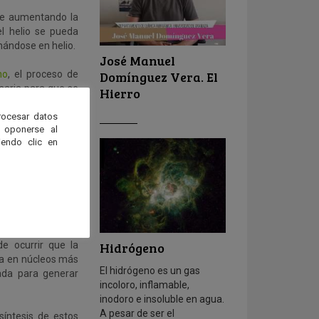
rse aumentando la
el helio se pueda
nándose en helio.
José Manuel
Domínguez Vera. El
no
, el proceso de
saria para que se
Hierro
ente capa seguirá
rocesar datos
 oponerse al
endo clic en
 Este proceso solo
 se detiene antes.
an neutrones para
Hidrógeno
de ocurrir que la
ga en núcleos más
El hidrógeno es un gas
ada para generar
incoloro, inflamable,
inodoro e insoluble en agua.
A pesar de ser el
síntesis de estos