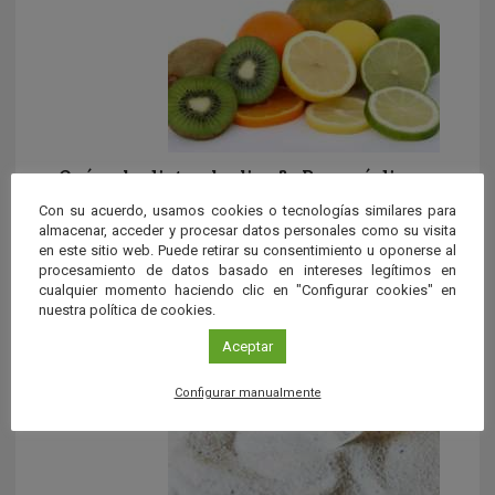
¿Qué es la dieta alcalina? ¿Por qué dicen
que el limón provoca una reacción
Con su acuerdo, usamos cookies o tecnologías similares para
alcalina en el organismo?
almacenar, acceder y procesar datos personales como su visita
en este sitio web. Puede retirar su consentimiento u oponerse al
Conseguir un peso ideal, evitar el envejecimiento celular
procesamiento de datos basado en intereses legítimos en
y desterrar enfermedades como el cáncer o las
cualquier momento haciendo clic en "Configurar cookies" en
cardiopatías. Estas […]
nuestra política de cookies.
Aceptar
Configurar manualmente