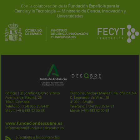
Con la colaboración de la
Fundación Española para la
Ciencia y la Tecnología — Ministerio de Ciencia, Innovación y
Universidades
Edificio I+D Josefina Castro Vizoso
Tecnoincubadora Marie Curie, oficina 3-A
Avenida de Madrid, 28
C. Leonardo da Vinci, 18
18071 Granada
41092 - Sevilla
Teléfono:
(+34) 955 35 64 81
Teléfono:
(+34) 955 35 64 81
Móvil:
(+34) 663 92 00 93
Móvil:
(+34) 663 92 00 93
www.fundaciondescubre.es
informacion@fundaciondescubre.es
Suscríbete a los contenidos