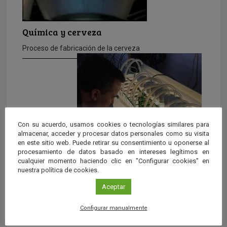
Química y cerveza
Proceso de fabricación de la cerveza
Con su acuerdo, usamos cookies o tecnologías similares para
almacenar, acceder y procesar datos personales como su visita
en este sitio web. Puede retirar su consentimiento u oponerse al
procesamiento de datos basado en intereses legítimos en
Aplican como fertilizante una microalga
cualquier momento haciendo clic en "Configurar cookies" en
cultivada en aguas residuales de la
nuestra política de cookies.
industria cervecera
Aceptar
Un equipo de investigación del Departamento de
Ingeniería Química de la Universidad de Almería (UAL) ha
Configurar manualmente
demostrado, en colaboración con […]