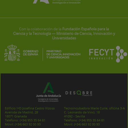
Con la colaboración de la
Fundación Española para la
Ciencia y la Tecnología — Ministerio de Ciencia, Innovación y
Universidades
Edificio I+D Josefina Castro Vizoso
Tecnoincubadora Marie Curie, oficina 3-A
Avenida de Madrid, 28
C. Leonardo da Vinci, 18
18071 Granada
41092 - Sevilla
Teléfono:
(+34) 955 35 64 81
Teléfono:
(+34) 955 35 64 81
Móvil:
(+34) 663 92 00 93
Móvil:
(+34) 663 92 00 93