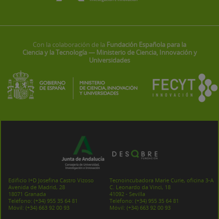
Con la colaboración de la
Fundación Española para la
Ciencia y la Tecnología — Ministerio de Ciencia, Innovación y
Universidades
Edificio I+D Josefina Castro Vizoso
Tecnoincubadora Marie Curie, oficina 3-A
Avenida de Madrid, 28
C. Leonardo da Vinci, 18
18071 Granada
41092 - Sevilla
Teléfono:
(+34) 955 35 64 81
Teléfono:
(+34) 955 35 64 81
Móvil:
(+34) 663 92 00 93
Móvil:
(+34) 663 92 00 93