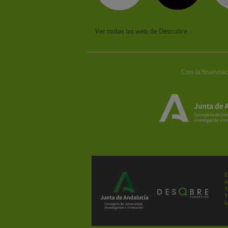
Ver todas las web de Descubre
Con la financiac
E
A
1
T
M