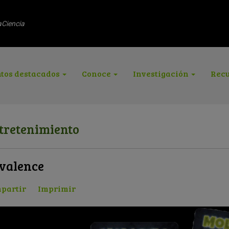
aCiencia
tos destacados
Conoce
Investigación
Recu
tretenimiento
valence
partir
Imprimir