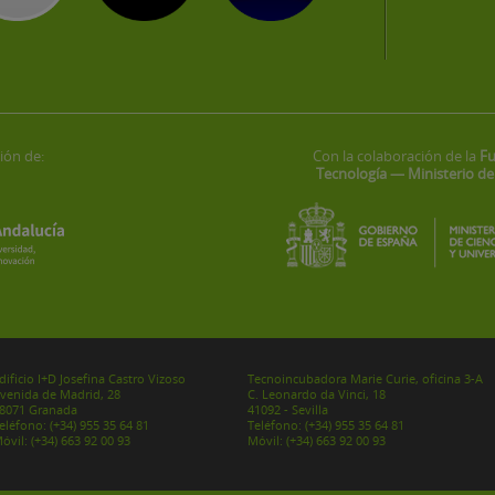
ión de:
Con la colaboración de la
Fu
Tecnología — Ministerio de
dificio I+D Josefina Castro Vizoso
Tecnoincubadora Marie Curie, oficina 3-A
venida de Madrid, 28
C. Leonardo da Vinci, 18
8071 Granada
41092 - Sevilla
eléfono:
(+34) 955 35 64 81
Teléfono:
(+34) 955 35 64 81
óvil:
(+34) 663 92 00 93
Móvil:
(+34) 663 92 00 93