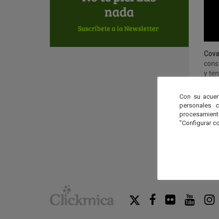
Cova
cons
y te
Uno 
Con su acuer
sobr
personales 
piez
procesamien
"Configurar co
Exce