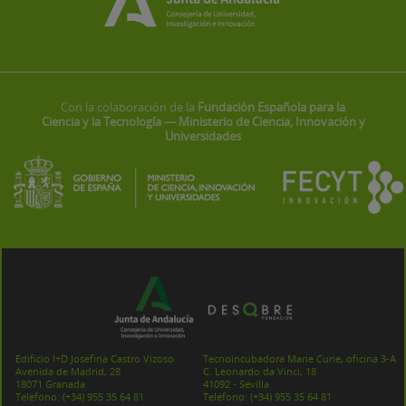
Con la colaboración de la
Fundación Española para la
Ciencia y la Tecnología — Ministerio de Ciencia, Innovación y
Universidades
Edificio I+D Josefina Castro Vizoso
Tecnoincubadora Marie Curie, oficina 3-A
Avenida de Madrid, 28
C. Leonardo da Vinci, 18
18071 Granada
41092 - Sevilla
Teléfono:
(+34) 955 35 64 81
Teléfono:
(+34) 955 35 64 81