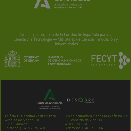
Con la colaboración de la
Fundación Española para la
Ciencia y la Tecnología — Ministerio de Ciencia, Innovación y
Universidades
Edificio I+D Josefina Castro Vizoso
Tecnoincubadora Marie Curie, oficina 3-A
Avenida de Madrid, 28
C. Leonardo da Vinci, 18
18071 Granada
41092 - Sevilla
Teléfono:
(+34) 955 35 64 81
Teléfono:
(+34) 955 35 64 81