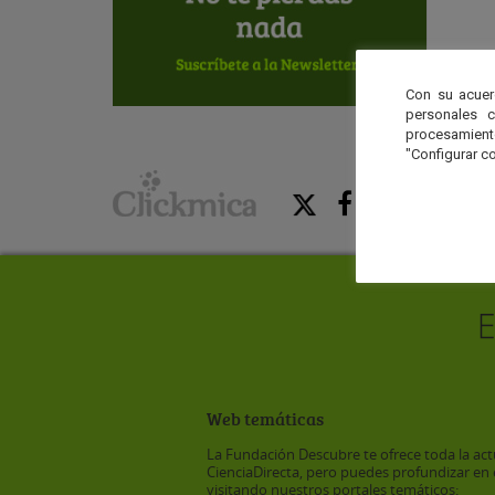
Con su acuer
personales 
procesamien
"Configurar co
Web temáticas
La Fundación Descubre te ofrece toda la act
CienciaDirecta, pero puedes profundizar en 
visitando nuestros portales temáticos: