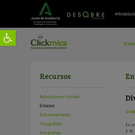
#Andalucí
Even
Recursos
En
Di
Aplicaciones móviles
Enlaces
Com
Entretenimiento
Fotografías
Es u
y la
Infografías