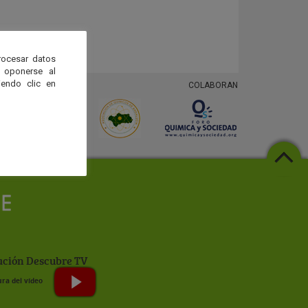
rocesar datos
 oponerse al
endo clic en
COLABORAN
ción Descubre TV