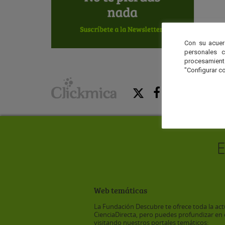
Con su acuer
personales 
procesamien
"Configurar co
Web temáticas
La Fundación Descubre te ofrece toda la act
CienciaDirecta, pero puedes profundizar en 
visitando nuestros portales temáticos: