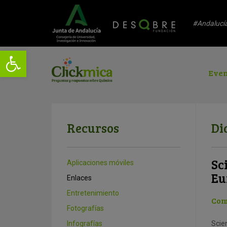
#Andalucí
Even
Recursos
Di
Sc
Aplicaciones móviles
Eu
Enlaces
Entretenimiento
Com
Fotografías
Infografías
Scie