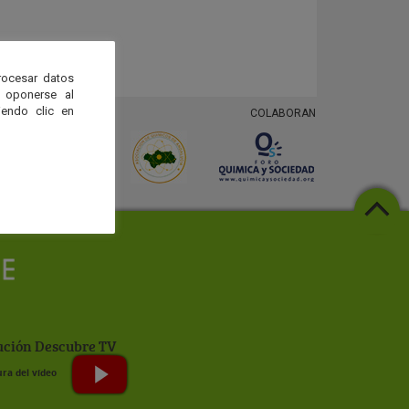
rocesar datos
 oponerse al
endo clic en
COLABORAN
ción Descubre TV