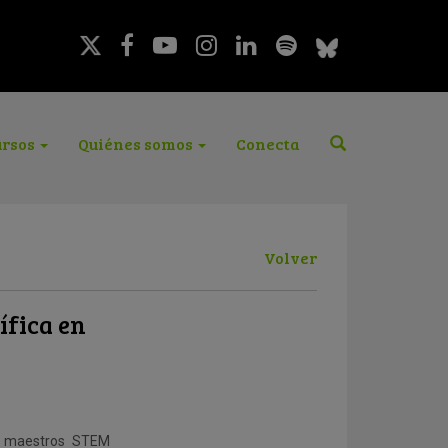
rsos
Quiénes somos
Conecta
Volver
ífica en
os maestros STEM