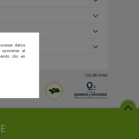
rocesar datos
 oponerse al
endo clic en
COLABORAN