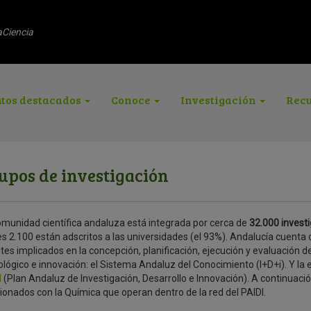
aCiencia
tos destacados
Conoce
Investigación
Recu
upos de investigación
omunidad científica andaluza está integrada por cerca de
32.000 invest
s 2.100 están adscritos a las universidades (el 93%). Andalucía cuenta 
es implicados en la concepción, planificación, ejecución y evaluación de 
lógico e innovación: el Sistema Andaluz del Conocimiento (I+D+i). Y la e
I
(Plan Andaluz de Investigación, Desarrollo e Innovación). A continuació
ionados con la Química que operan dentro de la red del PAIDI.