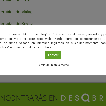
versidad de Málaga
ersidad de Sevilla
do, usamos cookies o tecnologías similares para almacenar, acceder y p
versidad Pablo de Olavide
como su visita en este sitio web. Puede retirar su consentimiento u
to de datos basado en intereses legítimos en cualquier momento haci
okies" en nuestra política de cookies.
Aceptar
Configurar manualmente