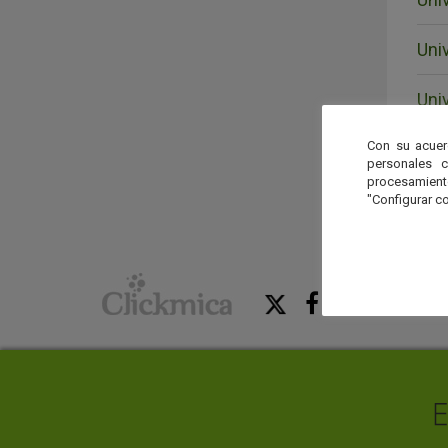
Uni
Univ
Con su acuer
Uni
personales 
procesamien
"Configurar co