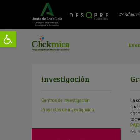
#Andalucí
Even
Investigación
Gr
Centros de investigación
La c
cuale
Proyectos de investigación
agent
tecno
PAID
relac