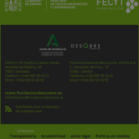
Edificio I+D Josefina Castro Vizoso
Tecnoincubadora Marie Curie, oficina 3-A
Avenida de Madrid, 28
C. Leonardo da Vinci, 18
18071 Granada
41092 - Sevilla
Teléfono:
(+34) 955 35 64 81
Teléfono:
(+34) 955 35 64 81
Móvil:
(+34) 663 92 00 93
Móvil:
(+34) 663 92 00 93
www.fundaciondescubre.es
informacion@fundaciondescubre.es
Suscríbete a los contenidos
de nuestras web
PATRONOS:
-
-
-
Transparencia
Accesibilidad
Aviso legal
Política de cookies