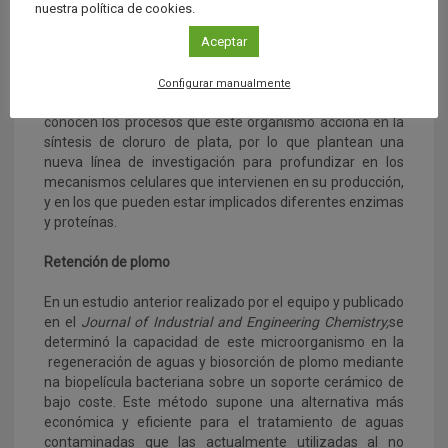
estructurale.
nuestra política de cookies.
Aceptar
Klebsiella
sp. 3S1 podría ser al mismo tiempo que un
biorremediador más eficaz y económico que los
conocidos hasta el momento, una fuente eficiente para
Configurar manualmente
la obtención de este compuesto. Sin embargo, aún no
conocen los procesos que este organismo acciona en la
síntesis de cloruro de plata, por lo que plantean una
nueva línea de investigación para profundizar en los
mecanismos celulares que intervienen en su producción,
y en los que pueden estar implicados diferentes enzimas
y proteínas.
Retención de plomo
En un estudio anterior realizado por el equipo y publicado
en el
Journal of Industrial and Engineering Chemistry,
se
determinó la capacidad de este microorganismo en la
regeneración de aguas y biosorción de plomo mediante
na biopelícula bacteriana sobre un soporte cerámico de
bajo coste. Este método supone una alternativa más
económica y eficiente para el tratamiento de aguas
contaminadas que las actualmente utilizadas al no