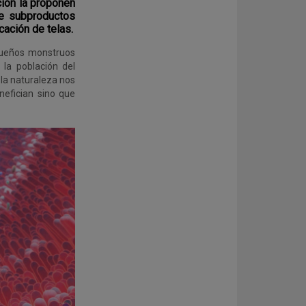
ción la proponen
de subproductos
cación de telas.
queños monstruos
la población del
 la naturaleza nos
nefician sino que