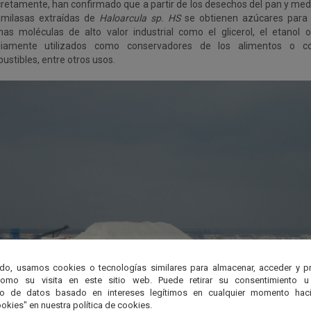
retamente, han confirmado que a partir de los desechos del pan y medi
amilasas extraídas de
Haloarcula sp. HS
se obtienen azúcares para 
as moléculas de alto valor industrial como el glicerol, el etanol o 
iamente utilizados como conservadores de los alimentos o c
ustibles, entre otros usos.
do, usamos cookies o tecnologías similares para almacenar, acceder y p
como su visita en este sitio web. Puede retirar su consentimiento u
to de datos basado en intereses legítimos en cualquier momento haci
okies" en nuestra política de cookies.