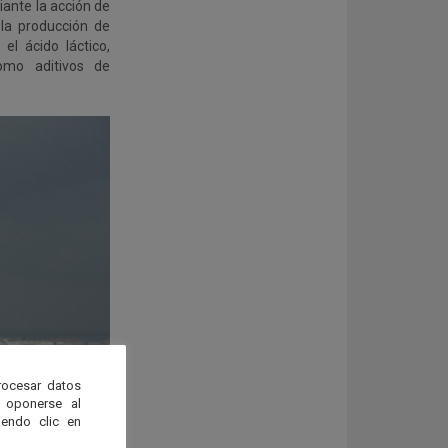
ante la acción de
la producción de
el ácido láctico,
omo aditivos de
rocesar datos
 oponerse al
endo clic en