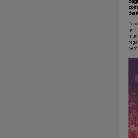
degr
como
deri
Cuan
que 
mund
rega
perm