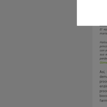
El eq
maris
Haloa
princ
con a
sus e
perde
Góme
Así,
dema
proc
enzi
proc
bioc
farm