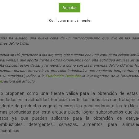
Aceptar
Configurar manualmente
uipo ha aislado una nueva cepa de un microorganismo que vive en las salin
mas del río Odiel.
rcula sp HS
, pertenece a las arqueas, que cuentan con una estructura celular simila
ipal ventaja que aporta frente a otros organismos con alta actividad amilasa es q
lta concentración de sal y temperatura como son las marismas del río Odiel en Hu
nzimas puedan intervenir en procesos industriales que requieran temperaturas y
r su actividad”, indica a la
Fundación Descubre
la investigadora de la Universid
z
, autora del artículo.
 lo proponen como una fuente válida para la obtención de estas
ndadas en la actualidad. Principalmente, las industrias que trabajan 
edente de productos vegetales como las panificadoras o las textiles.
mas producidas por esta arquea puede lograr subproductos que s
esos ya que pueden aplicarse para la obtención de deriva
ombustibles, detergentes, cervezas, alimentos para anima
acéuticos.