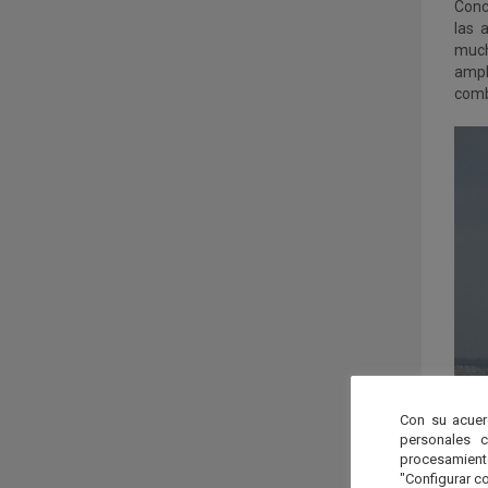
Conc
las 
much
ampl
comb
Con su acuer
personales 
procesamien
"Configurar co