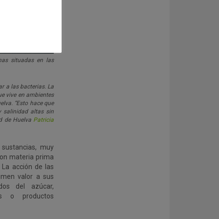
as situadas en las
r a las bacterias. La
ue vive en ambientes
elva. “Esto hace que
 salinidad altas sin
ad de Huelva
Patricia
 sustancias, muy
con materia prima
 La acción de las
umen valor a sus
dos del azúcar,
les o productos