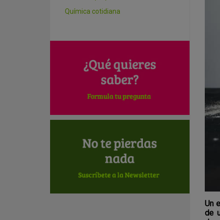
Química cotidiana
Un e
de u