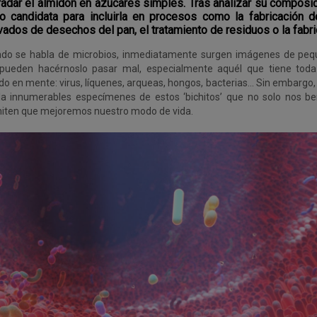
adar el almidón en azúcares simples. Tras analizar su composi
 candidata para incluirla en procesos como la fabricación 
vados de desechos del pan, el tratamiento de residuos o la fabri
do se habla de microbios, inmediatamente surgen imágenes de pe
pueden hacérnoslo pasar mal, especialmente aquél que tiene toda 
o en mente: virus, líquenes, arqueas, hongos, bacterias… Sin embargo,
la innumerables especímenes de estos ‘bichitos’ que no solo nos be
iten que mejoremos nuestro modo de vida.