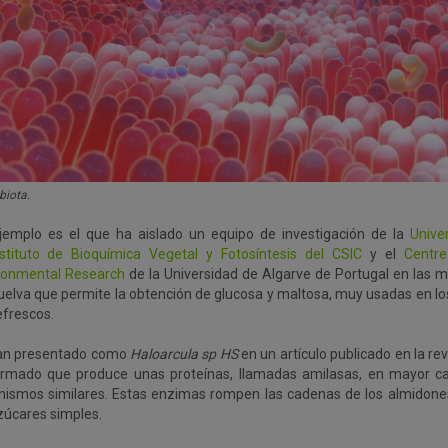
biota.
jemplo es el que ha aislado un equipo de investigación de la
Unive
nstituto de Bioquímica Vegetal y Fotosíntesis del CSIC
y el
Centr
ronmental Research
de la Universidad de Algarve de Portugal en las m
uelva que permite la obtención de glucosa y maltosa, muy usadas en lo
efrescos.
an presentado como
Haloarcula sp HS
en un artículo publicado en la re
irmado que produce unas proteínas, llamadas amilasas, en mayor ca
nismos similares. Estas enzimas rompen las cadenas de los almidones
zúcares simples.