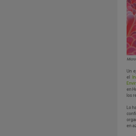
Micro
Un e
el
I
Envi
en H
los r
Lo h
conf
orga
en a