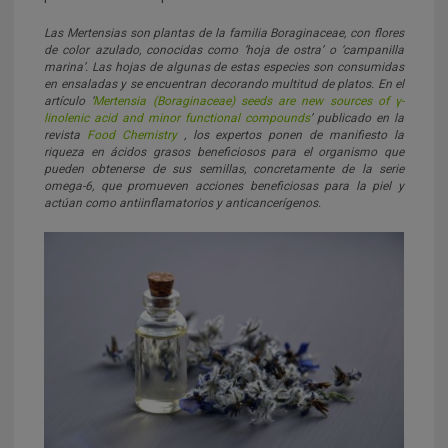
Las
Mertensias
son plantas de la familia Boraginaceae, con flores
de color azulado, conocidas como ‘hoja de ostra’ o ‘campanilla
marina’. Las hojas de algunas de estas especies son consumidas
en ensaladas y se encuentran decorando multitud de platos. En el
artículo ‘
Mertensia
(Boraginaceae) seeds are new sources of γ-
linolenic acid and minor functional compounds
’ publicado en la
revista
Food Chemistry
, los expertos ponen de manifiesto la
riqueza en ácidos grasos beneficiosos para el organismo que
pueden obtenerse de sus semillas, concretamente de la serie
omega-6, que promueven acciones beneficiosas para la piel y
actúan como antiinflamatorios y anticancerígenos.