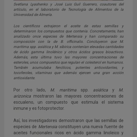
Svetlana Lyashenko y José Luis Guil Guerrero, coautores del
artículo, en el laboratorio de Tecnología de Alimentos de la
Universidad de Almería.
Los científicos extrajeron el aceite de estas semillas y
determinaron los compuestos que contenía. Concretamente, han
analizado once especies de
Mertensia
y han comparado su
composición con la de
B. officinalis
. Concluyeron que
M.
maritima
spp.
asiática
y
M. sibirica
contenían elevadas cantidades
de ácido gamma linolénico y otros ácidos grasos bioactivos.
Además, esta última tuvo las mayores concentraciones de
esteroles, unos compuestos que regulan el colesterol en humanos.
También acumulaba fenólicos, potentes antioxidantes, y
tocoferoles, vitaminas que además ejercen una gran acción
antioxidante.
Por otro lado,
M. maritima
spp.
asiática
y
M.
arizonica
mostraron las mayores concentraciones de
escualeno, un compuesto que estimula el sistema
inmune y es fotoprotector.
Así, los investigadores demostraron que las semillas de
especies de
Mertensia
constituyen una nueva fuente de
aceites funcionales ricos en ácido gamma linoleico y