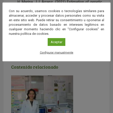
H. Marina, J.J. Arranz, (2021) Estimation of genetic
parameters for cheese-making traits in Spanish
Con su acuerdo, usamos cookies o tecnologías similares para
Churra sheep.
Journal of Dairy Science,
Vol. 104 (3)
almacenar, acceder y procesar datos personales como su visita
pp.3250-3260,
https://doi.org/10.3168/jds.2020-
en este sitio web. Puede retirar su consentimiento u oponerse al
19387
procesamiento de datos basado en intereses legítimos en
cualquier momento haciendo clic en "Configurar cookies" en
Figueroa, A., Caballero-Villalobos, J., Angón, E., Arias, R.,
nuestra política de cookies.
Garzón, A., Perea, J.M.(2020).
Using multivariate analysis
to explore the relationships between color, composition,
Aceptar
hygienic quality and coagulation of milk from Manchega
sheep.
Journal of Dairy Science
, Vol. 103(06) pp.4951-
Configurar manualmente
4957,
https://doi.org/10.3168/jds.2019-17201
Contenido relacionado