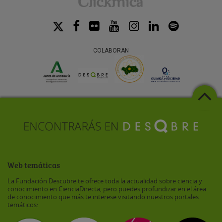
COLABORAN
Web temáticas
La Fundación Descubre te ofrece toda la actualidad sobre ciencia y
conocimiento en CienciaDirecta, pero puedes profundizar en el área
de conocimiento que más te interese visitando nuestros portales
temáticos: