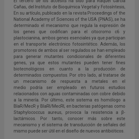
El tercero de los accésits ha sido para Raquel García
Cañas, del Instituto de Bioquímica Vegetal y Fotosíntesis,
En su artículo, publicado en la revista Proceedings of the
National Academy of Sciences of the USA (PNAS), se ha
determinado el mecanismo que regula la expresión de
los genes que codifican para el citocromo c6 y
plastocianina, ambos genes esenciales ya que participan
en el transporte electrónico fotosintético. Además, los
promotores de ambos al ser regulados se han empleado
para generar mutantes condicionales de diferentes
genes, ya que estos mutantes pueden tener fines
biotecnológicos en cuanto a la producción de
determinados compuestos. Por otro lado, al tratarse de
un mecanismo de respuesta a metales en el
medio podría ser empleado en futuros estudios
relacionados con aguas contaminadas con cobre debido
a la minería. Por último, este sistema es homólogo a
BlaR/MecR y BlaRI/MecRI, en bacterias patógenas como
Staphylococcus aureus, provoca la resistencia a β-
lactámicos. Por tanto, conocer más sobre este
mecanismo y el sistema de transducción de señales del
mismo puede ser útil en el diseño de nuevos antibióticos.