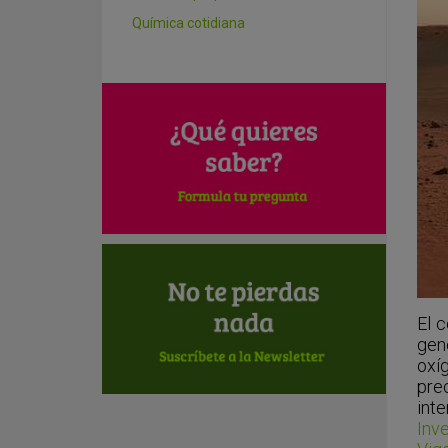
Química cotidiana
El c
gene
oxí
pre
int
Inv