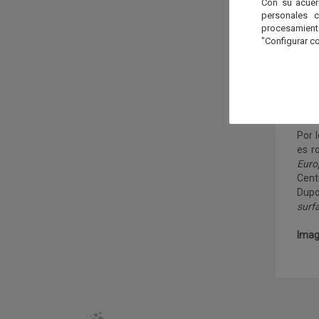
Con su acuer
el pr
personales 
procesamien
De f
"Configurar co
micr
radi
habe
razo
del s
Por 
es r
Euro
Cent
Dupo
surfa
Imag