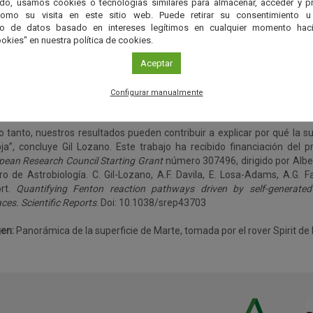
do, usamos cookies o tecnologías similares para almacenar, acceder y p
oceso”.
como su visita en este sitio web. Puede retirar su consentimiento u
to de datos basado en intereses legítimos en cualquier momento haci
orma general, los resultados obtenidos revelan que a lo largo de 
okies" en nuestra política de cookies.
oparticulas de pirita se puede generar un poder de oxidación notable 
cales libres, incluso partiendo de atmósferas que no contienen oxí
Aceptar
r sido el caso de Marte a lo largo de toda su historia. “Bajo este
nable suponer que esta reacción pudo haber contribuido de alguna for
Configurar manualmente
ustrato marciano, induciendo la precipitación de óxidos y sulfatos de hie
lo tanto, nuestros resultados pueden contribuir a explicar por qué la s
oja”, concluye Gil Lozano. Este trabajo ha recibido financiación del 
pean Research Council Starting Grant
número 307496, dirigido por Alber
ro de Astrobiología. C. Gil-Lozano, A.F. Davila, E. Losa-Adams, A.G. 
rt.
Quantifying Fenton reaction pathways driven by self-generate
ces. Scientific Reports
. Doi: 10.1038/srep43703
en:
Panorámica de la superficie de Marte, tomada por el rover Spirit de