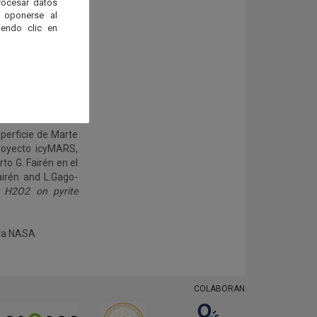
rocesar datos
 oponerse al
endo clic en
la disolución de
a partir de éstos
geno, como parece
 contexto, parece
ma a la oxidación
rro.
uperficie de Marte
proyecto icyMARS,
to G. Fairén en el
Fairén and L.Gago-
d H2O2 on pyrite
 la NASA
COLABORAN