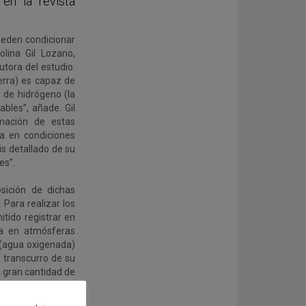
 en la revista
ueden condicionar
olina Gil Lozano,
utora del estudio.
ierra) es capaz de
 de hidrógeno (la
bles”, añade. Gil
mación de estas
ta en condiciones
is detallado de su
es”.
sición de dichas
Para realizar los
tido registrar en
ía en atmósferas
 (agua oxigenada)
l transcurro de su
 gran cantidad de
os, construimos un
bres implicados en