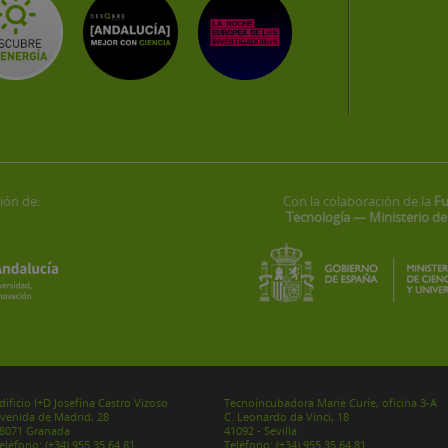
ión de:
Con la colaboración de la
Fu
Tecnología — Ministerio de
dificio I+D Josefina Castro Vizoso
Tecnoincubadora Marie Curie, oficina 3-A
venida de Madrid, 28
C. Leonardo da Vinci, 18
8071 Granada
41092 - Sevilla
eléfono:
(+34) 955 35 64 81
Teléfono:
(+34) 955 35 64 81