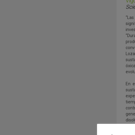
Vi
Scie
“Las
sign
inve
“Dur
prod
conv
Loza
sust
óxic
evol
En e
sust
expe
tiem
cont
gener
diso
radi
model