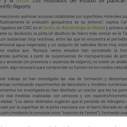
go
y la
NASA
. Los resultados del estudio se publican
ntific Reports
.
 reacciones químicas acuosas catalizadas por superficies minerales p
ificativamente la evolución geoquímica de su entorno”, explica Car
stigadora del CSIC en el
Centro de Astrobiología de Madrid
y primera a
ante su disolución, la pirita (el disulfuro de hierro más común en la T
ucir sustancias muy reactivas, entre las que se encuentra el peróxido
encional agua oxigenada) y un conjunto de radicales libres muy inesta
no explica que: “Aunque varios estudios han constatado la for
ancias químicas a partir de suspensiones de micropartículas de piri
as y anóxicas (en presencia o ausencia de oxígeno), no existe un anális
ución, algo necesario para comprender su función en los medios natural
ste trabajo se han investigado las vías de formación y descompo
ancias combinando experimentos de laboratorio y modelos numéricos. 
rimentos los investigadores han diseñado un reactor que les ha permi
po real medidas realizadas con sensores y con espectrofotometr
roladas. “Los datos obtenidos sugieren que el peróxido de hidrogeno
ado por la superficie de la pirita reacciona con el hierro liberado en e
lución (mediante la conocida como “reacción de Fenton”), formando una
cales libres en solución”, detalla Gil Lozano. “A partir de estos dat
o cinético que utilizamos para analizar la evolución de los radicales li