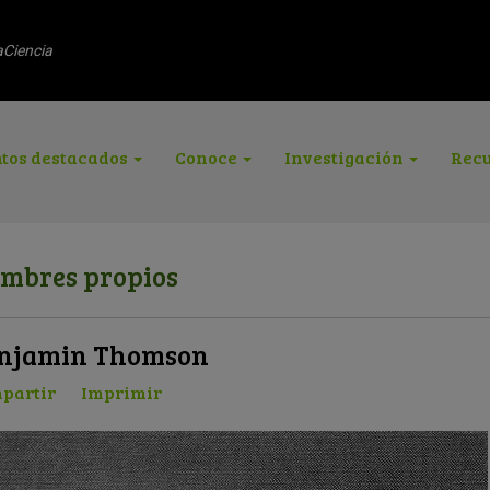
aCiencia
tos destacados
Conoce
Investigación
Recu
mbres propios
njamin Thomson
partir
Imprimir