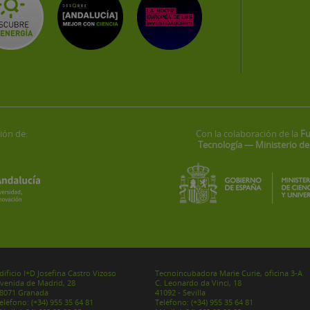
ión de:
Con la colaboración de la
Fu
Tecnología — Ministerio de
dificio I+D Josefina Castro Vizoso
Tecnoincubadora Marie Curie, oficina 3-A
venida de Madrid, 28
C. Leonardo da Vinci, 18
8071 Granada
41092 - Sevilla
eléfono:
(+34) 955 35 64 81
Teléfono:
(+34) 955 35 64 81