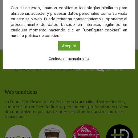
Con su acuerdo, usamos cookies o tecnologías similares para
almacenar, acceder y procesar datos personales como su visita
en este sitio web. Puede retirar su consentimiento u oponerse al
COLABORAN
procesamiento de datos basado en intereses legítimos en
cualquier momento haciendo clic en "Configurar cookies" en
nuestra política de cookies.
Aceptar
Configurar manualmente
Web temáticas
La Fundación Descubre te ofrece toda la actualidad sobre ciencia y
conocimiento en CienciaDirecta, pero puedes profundizar en el área
de conocimiento que más te interese visitando nuestros portales
temáticos: