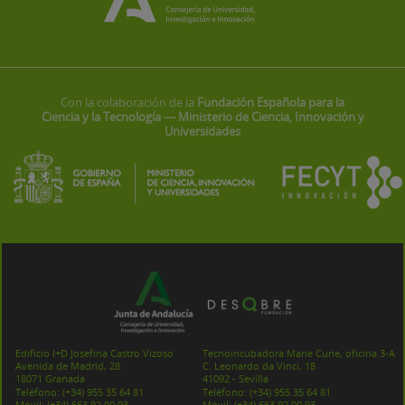
Con la colaboración de la
Fundación Española para la
Ciencia y la Tecnología — Ministerio de Ciencia, Innovación y
Universidades
Edificio I+D Josefina Castro Vizoso
Tecnoincubadora Marie Curie, oficina 3-A
Avenida de Madrid, 28
C. Leonardo da Vinci, 18
18071 Granada
41092 - Sevilla
Teléfono:
(+34) 955 35 64 81
Teléfono:
(+34) 955 35 64 81
Móvil:
(+34) 663 92 00 93
Móvil:
(+34) 663 92 00 93