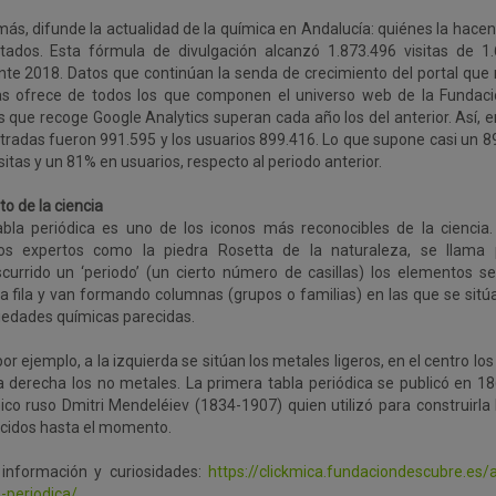
ás, difunde la actualidad de la química en Andalucía: quiénes la hace
ltados. Esta fórmula de divulgación alcanzó 1.873.496 visitas de 1
nte 2018. Datos que continúan la senda de crecimiento del portal que
tas ofrece de todos los que componen el universo web de la Fundac
s que recoge Google Analytics superan cada año los del anterior. Así, en
stradas fueron 991.595 y los usuarios 899.416. Lo que supone casi un 
sitas y un 81% en usuarios, respecto al periodo anterior.
to de la ciencia
abla periódica es uno de los iconos más reconocibles de la ciencia
tos expertos como la piedra Rosetta de la naturaleza, se llama 
scurrido un ‘periodo’ (un cierto número de casillas) los elementos 
a fila y van formando columnas (grupos o familias) en las que se sit
iedades químicas parecidas.
por ejemplo, a la izquierda se sitúan los metales ligeros, en el centro l
la derecha los no metales. La primera tabla periódica se publicó en 1
ico ruso Dmitri Mendeléiev (1834-1907) quien utilizó para construirla
cidos hasta el momento.
información y curiosidades:
https://clickmica.fundaciondescubre.es/
a-periodica/