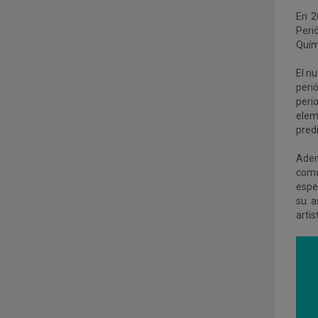
En 2
Peri
Quím
El n
peri
peri
eleme
predi
Adem
como
espec
su a
artis