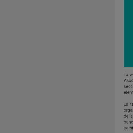
La w
Asoc
secci
elem
La t
orga
de l
banc
pers