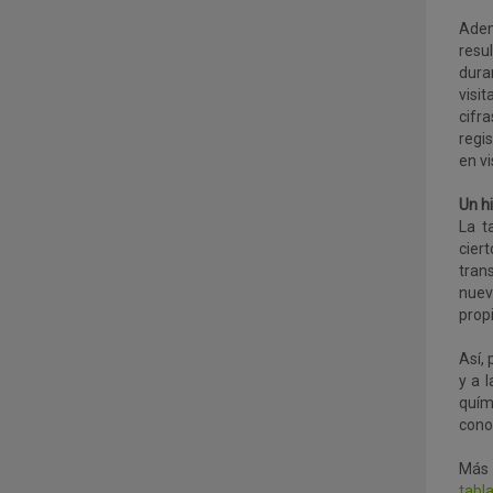
Adem
resu
dura
visi
cifra
regi
en vi
Un hi
La t
cier
tran
nuev
prop
Así, 
y a 
quím
cono
Más 
tabl