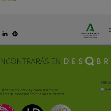
Funda
ualidad sobre ciencia y conocimiento en
el área de conocimiento que más te interese