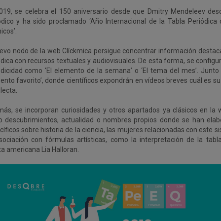
019, se celebra el 150 aniversario desde que Dmitry Mendeleev des
ódico y ha sido proclamado ‘Año Internacional de la Tabla Periódica
icos’.
uevo nodo de la web Clíckmica persigue concentrar información destaca
ódica con recursos textuales y audiovisuales. De esta forma, se config
odicidad como ‘El elemento de la semana’ o ‘El tema del mes’. Junto
nto favorito’, donde científicos expondrán en vídeos breves cuál es su c
lecta.
ás, se incorporan curiosidades y otros apartados ya clásicos en la 
 descubrimientos, actualidad o nombres propios donde se han elab
íficos sobre historia de la ciencia, las mujeres relacionadas con este s
sociación con fórmulas artísticas, como la interpretación de la tabla
ta americana Lia Halloran.