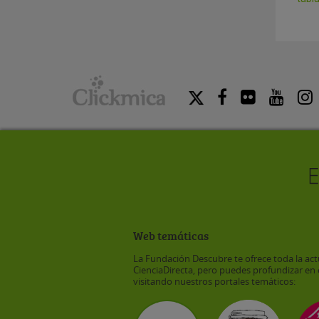
Web temáticas
La Fundación Descubre te ofrece toda la act
CienciaDirecta, pero puedes profundizar en 
visitando nuestros portales temáticos: