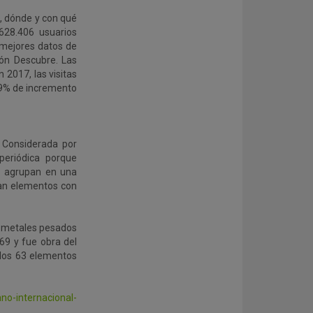
n, dónde y con qué
.628.406 usuarios
 mejores datos de
ión Descubre. Las
 2017, las visitas
89% de incremento
. Considerada por
periódica porque
se agrupan en una
úan elementos con
os metales pesados
869 y fue obra del
 los 63 elementos
ano-internacional-