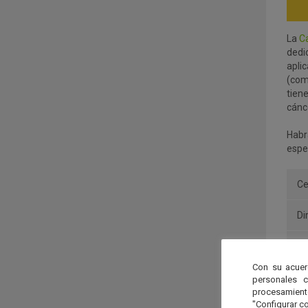
La
Ca
dedic
apli
(com
tien
cánce
Habr
espe
Ce
Di
Lu
Con su acuer
Fe
personales 
procesamien
"Configurar co