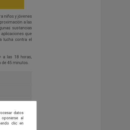
ra niños y jóvenes
aproximación a las
lgunas sustancias
s aplicaciones que
a lucha contra el
y a las 18 horas,
 de 45 minutos.
rocesar datos
 oponerse al
endo clic en