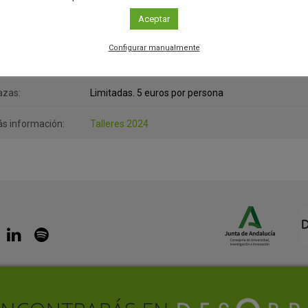
rario:
De 12 a 12.45 horas De 18 a 18.45 horas
Aceptar
ganiza:
Casa de la Ciencia
Configurar manualmente
scripción:
reservas.museo@casadelaciencia.csic.es
azas:
Limitadas. 5 euros por persona
s información:
Talleres 2024