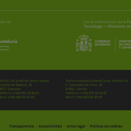
ión de:
Con la colaboración de la
Fu
Tecnología — Ministerio de
dificio I+D Josefina Castro Vizoso
Tecnoincubadora Marie Curie, oficina 3-A
venida de Madrid, 28
C. Leonardo da Vinci, 18
8071 Granada
41092 - Sevilla
eléfono:
(+34) 955 35 64 81
Teléfono:
(+34) 955 35 64 81
óvil:
(+34) 663 92 00 93
Móvil:
(+34) 663 92 00 93
-
-
-
Transparencia
Accesibilidad
Aviso legal
Política de cookies