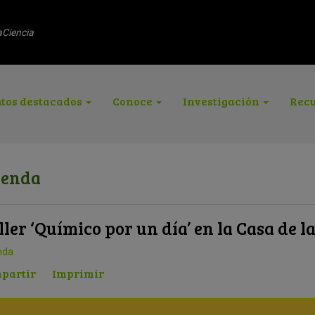
aCiencia
tos destacados
Conoce
Investigación
Recu
enda
ller ‘Químico por un día’ en la Casa de l
nda
partir
Imprimir