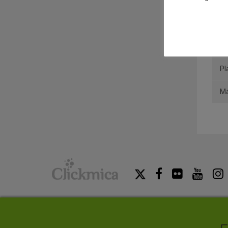
Ho
Or
In
Pl
Má