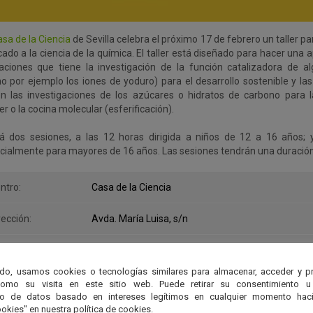
sa de la Ciencia
de Sevilla celebra el próximo 17 de febrero un taller pa
ado a la ciencia de la química. El taller está diseñado para hacer una 
caciones que tiene la investigación de la función catalizadora de a
o por ejemplo los iones de yoduro) para el desarrollo sostenible y la
en las investigaciones de los azúcares o hidratos de carbono para l
r o la cocina molecular (esferificación).
á dos sesiones, a las 12 horas dirigida a niños de 12 a 16 años; 
cialmente para mayores de 16 años. Las sesiones tendrán una duración
ntro:
Casa de la Ciencia
rección:
Avda. María Luisa, s/n
gar:
Sevilla
do, usamos cookies o tecnologías similares para almacenar, acceder y p
cha:
17 de Febrero
como su visita en este sitio web. Puede retirar su consentimiento u
to de datos basado en intereses legítimos en cualquier momento haci
okies" en nuestra política de cookies.