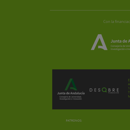
Con la financiac
E
A
1
T
M
PATRONOS: