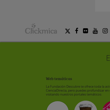
Web temáticas
La Fundación Descubre te ofrece toda la act
CienciaDirecta, pero puedes profundizar en 
visitando nuestros portales temáticos: