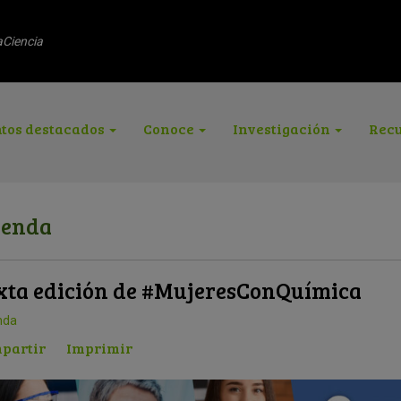
aCiencia
tos destacados
Conoce
Investigación
Recu
enda
xta edición de #MujeresConQuímica
nda
partir
Imprimir