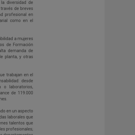
la diversidad de
a través de breves
ad profesional en
arial como en el
ibilidad a mujeres
rios de Formación
 alta demanda de
e planta, y otras
ue trabajan en el
sabilidad: desde
o laboratorios,
lcance de 119.000
nes.
ado en un aspecto
idas laborales que
venes talentos que
les profesionales;
 los departamentos