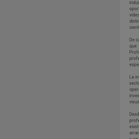
indu
opor
víde
dist
cient
De c
que 
Prof
prof
espec
La i
sect
oper
inve
visua
Desd
profe
exis
arra
y, e