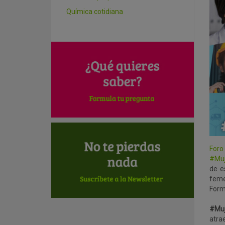
Química cotidiana
For
#Muj
de e
feme
Form
#Muj
atra