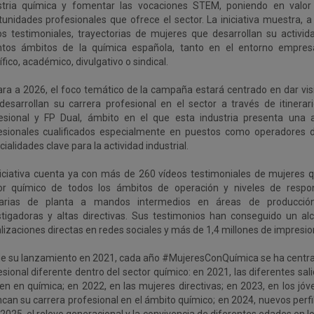
stria química y fomentar las vocaciones STEM, poniendo en valor 
tunidades profesionales que ofrece el sector. La iniciativa muestra, 
os testimoniales, trayectorias de mujeres que desarrollan su activid
intos ámbitos de la química española, tanto en el entorno empres
ífico, académico, divulgativo o sindical.
ara a 2026, el foco temático de la campaña estará centrado en dar vis
desarrollan su carrera profesional en el sector a través de itinera
esional y FP Dual, ámbito en el que esta industria presenta una
esionales cualificados especialmente en puestos como operadores d
ialidades clave para la actividad industrial.
niciativa cuenta ya con más de 260 vídeos testimoniales de mujeres q
or químico de todos los ámbitos de operación y niveles de respon
arias de planta a mandos intermedios en áreas de producción 
stigadoras y altas directivas. Sus testimonios han conseguido un a
lizaciones directas en redes sociales y más de 1,4 millones de impresio
e su lanzamiento en 2021, cada año #MujeresConQuímica se ha centr
sional diferente dentro del sector químico: en 2021, las diferentes sal
ten en química; en 2022, en las mujeres directivas; en 2023, en los jó
ncan su carrera profesional en el ámbito químico; en 2024, nuevos perfi
n 2025, el relevo generacional y la convivencia de diferentes edades en