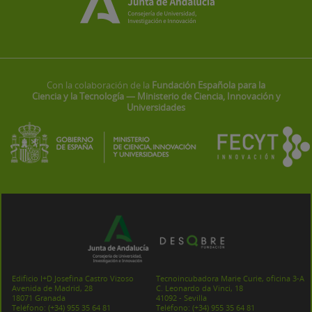
Con la colaboración de la
Fundación Española para la
Ciencia y la Tecnología — Ministerio de Ciencia, Innovación y
Universidades
Edificio I+D Josefina Castro Vizoso
Tecnoincubadora Marie Curie, oficina 3-A
Avenida de Madrid, 28
C. Leonardo da Vinci, 18
18071 Granada
41092 - Sevilla
Teléfono:
(+34) 955 35 64 81
Teléfono:
(+34) 955 35 64 81