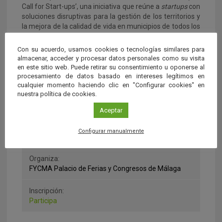
Call for Start-ups’, una iniciativa que reúne a
startups
con
soluciones disruptivas para la gestión de los territorios y
la mejora de la calidad de vida en municipios de todos los
tamaños.
Con su acuerdo, usamos cookies o tecnologías similares para
almacenar, acceder y procesar datos personales como su visita
Dirección:
en este sitio web. Puede retirar su consentimiento u oponerse al
FYCMA Palacio de Ferias y Congresos de Málaga
procesamiento de datos basado en intereses legítimos en
cualquier momento haciendo clic en "Configurar cookies" en
nuestra política de cookies.
Lugar:
Málaga
Aceptar
Fecha:
Configurar manualmente
del 01 al 02 de Octubre 2025
Organiza:
FYCMA Palacio de Ferias y Congresos de Málaga
Inscripción:
Participa