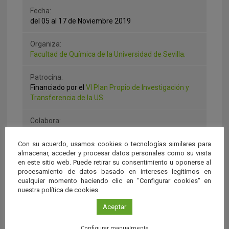
Fecha:
del 05 al 17 de Noviembre 2019
Organiza:
Facultad de Química de la Universidad de Sevilla.
Patrocina:
Financiado por el
VI Plan Propio de Investigación y
Transferencia de la US
Colabora:
Caminos y Ciencia
y la
editorial Next Door.
Con su acuerdo, usamos cookies o tecnologías similares para
almacenar, acceder y procesar datos personales como su visita
Más información:
en este sitio web. Puede retirar su consentimiento u oponerse al
En este enlace
procesamiento de datos basado en intereses legítimos en
cualquier momento haciendo clic en "Configurar cookies" en
nuestra política de cookies.
Aceptar
Configurar manualmente