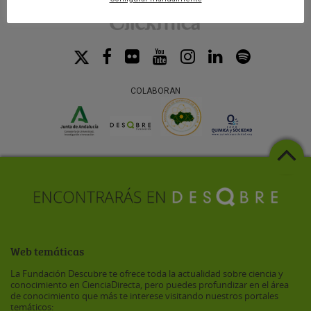
COLABORAN
Web temáticas
La Fundación Descubre te ofrece toda la actualidad sobre ciencia y
conocimiento en CienciaDirecta, pero puedes profundizar en el área
de conocimiento que más te interese visitando nuestros portales
temáticos: