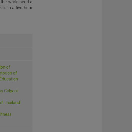
 the world send a
lls in a five-hour
ion of
motion of
Education
ss Galyani
of Thailand
ighness