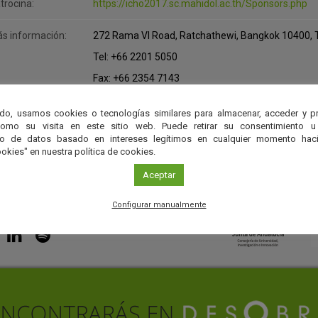
trocina:
https://icho2017.sc.mahidol.ac.th/Sponsors.php
s información:
272 Rama VI Road, Ratchathewi, Bangkok 10400,
Tel: +66 2201 5050
Fax: +66 2354 7143
E-mail:
icho2017@mahidol.ac.th
do, usamos cookies o tecnologías similares para almacenar, acceder y p
En este enlace
como su visita en este sitio web. Puede retirar su consentimiento u
to de datos basado en intereses legítimos en cualquier momento haci
okies" en nuestra política de cookies.
Aceptar
Configurar manualmente