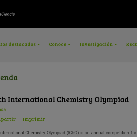
aCiencia
tos destacados
Conoce
Investigación
Recu
enda
th International Chemistry Olympiad
nda
partir
Imprimir
International Chemistry Olympiad (IChO) is an annual competition for