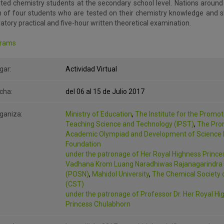
nted chemistry students at the secondary school level. Nations around
 of four students who are tested on their chemistry knowledge and ski
atory practical and five-hour written theoretical examination.
rams
gar:
Actividad Virtual
cha:
del 06 al 15 de Julio 2017
ganiza:
Ministry of Education
,
The Institute for the Promot
Teaching Science and Technology (IPST)
,
The Pro
Academic Olympiad and Development of Science 
Foundation
under the patronage of Her Royal Highness Prince
Vadhana Krom Luang Naradhiwas Rajanagarindra
(POSN)
,
Mahidol University
,
The Chemical Society 
(CST)
under the patronage of Professor Dr. Her Royal H
Princess Chulabhorn