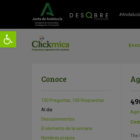
#Andalucí
Even
Conoce
Ag
49
100 Preguntas, 100 Respuestas
Al día
Age
Descubrimientos
Com
El elemento de la semana
The 
Nombres propios