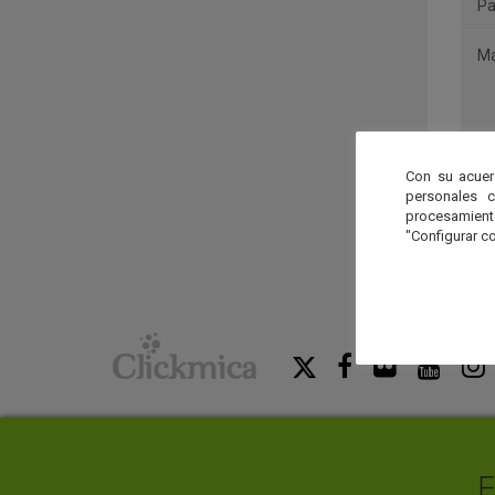
Pa
Má
Con su acuer
personales 
procesamien
"Configurar co