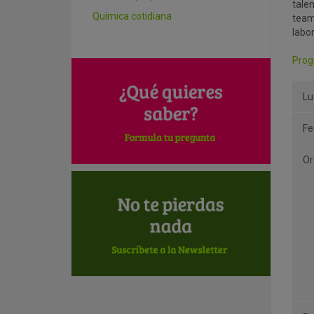
tale
Química cotidiana
team
labor
Prog
Lu
Fe
Or