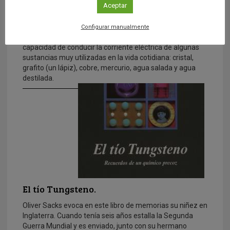
Aceptar
Conductores y aislantes
Configurar manualmente
En esta unidad didáctica pretendemos mostrar la
capacidad de conducir la corriente eléctrica de algunas
sustancias muy utilizadas en la vida cotidiana: cristal,
grafito (un lápiz), cobre, mercurio, agua salada y agua
destilada.
El tío Tungsteno.
Oliver Sacks evoca en este libro de memorias su niñez en
Inglaterra. Cuando tenía seis años estalla la Segunda
Guerra Mundial y es enviado, junto con su hermano